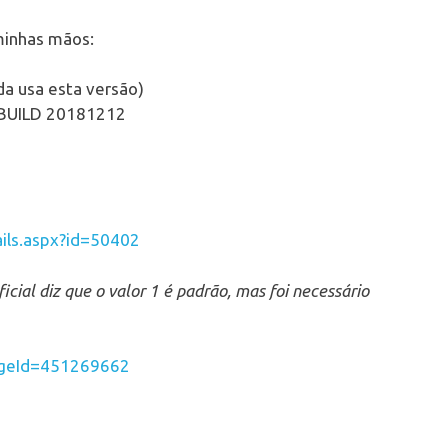
minhas mãos:
da usa esta versão)
BUILD 20181212
ils.aspx?id=50402
cial diz que o valor 1 é padrão, mas foi necessário
pageId=451269662