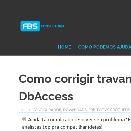
Skip
Consultoria
FB
to
e
content
Suporte
Protheus
Con
TOTVS
HOME
COMO PODEMOS AJUD
Como corrigir trava
DbAccess
CONFIGURADOR
,
DOWNLOADS
,
ERP TOTVS PROTHEUS
💬 Ainda tá complicado resolver seu problema? 
analistas top pra compatilhar ideias!