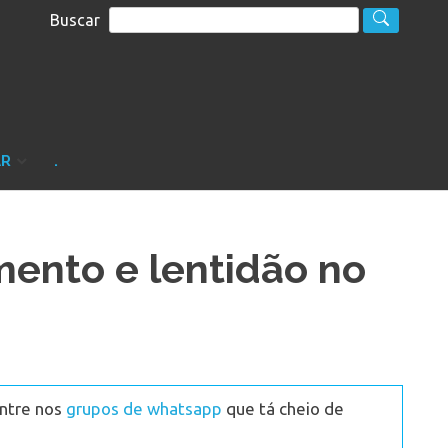
Buscar
S
sultoria
AR
.
mento e lentidão no
Entre nos
grupos de whatsapp
que tá cheio de