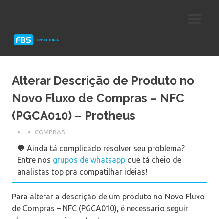
Skip
Consultoria
FBS
to
e
content
Suporte
Consultoria
Protheus
TOTVS
Alterar Descrição de Produto no
Novo Fluxo de Compras – NFC
(PGCA010) – Protheus
COMPRAS
💬 Ainda tá complicado resolver seu problema?
Entre nos
grupos de whatsapp
que tá cheio de
analistas top pra compatilhar ideias!
Para alterar a descrição de um produto no Novo Fluxo
de Compras – NFC (PGCA010), é necessário seguir