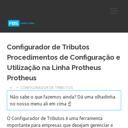
Skip
Consultoria
FBS
to
e
content
Suporte
Consultoria
Protheus
TOTVS
Configurador de Tributos
Procedimentos de Configuração e
Utilização na Linha Protheus
Protheus
CONFIGURADOR DE TRIBUTOS
Não sabe o que fazemos ainda? Dá uma olhadinha
no nosso menu ali em cima ☝️
O Configurador de Tributos é uma ferramenta
importante para empresas que desejam gerenciar e