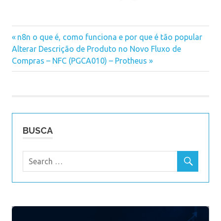
Previous
n8n o que é, como funciona e por que é tão popular
Navegação
Next
Alterar Descrição de Produto no Novo Fluxo de
Post:
Post:
Compras – NFC (PGCA010) – Protheus
de
Post
BUSCA