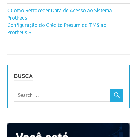
Previous
Como Retroceder Data de Acesso ao Sistema
Navegação
Protheus
Post:
Next
Configuração do Crédito Presumido TMS no
de
Post:
Protheus
Post
BUSCA