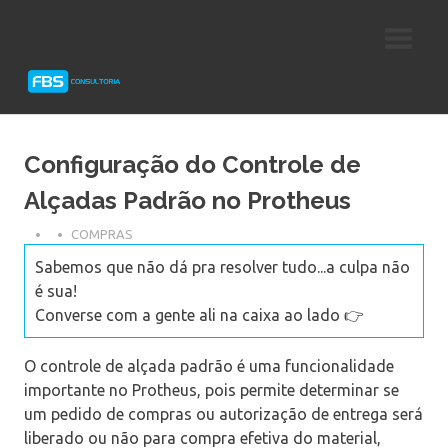
Skip
Consultoria
FBS
to
e
content
Suporte
Consultoria
Protheus
TOTVS
Configuração do Controle de
Alçadas Padrão no Protheus
COMPRAS
Sabemos que não dá pra resolver tudo...a culpa não
é sua!
Converse com a gente ali na caixa ao lado 👉
O controle de alçada padrão é uma funcionalidade
importante no Protheus, pois permite determinar se
um pedido de compras ou autorização de entrega será
liberado ou não para compra efetiva do material,