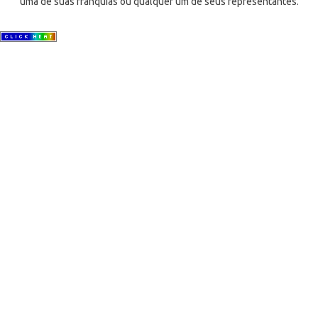
uma de suas franquias ou qualquer um de seus representantes.