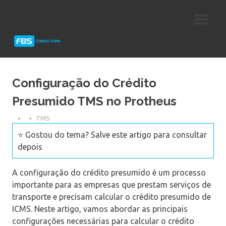
Skip
Consultoria
FBS
to
e
content
Suporte
Consultoria
Protheus
TOTVS
Configuração do Crédito
Presumido TMS no Protheus
TMS
⭐ Gostou do tema? Salve este artigo para consultar
depois
A configuração do crédito presumido é um processo
importante para as empresas que prestam serviços de
transporte e precisam calcular o crédito presumido de
ICMS. Neste artigo, vamos abordar as principais
configurações necessárias para calcular o crédito