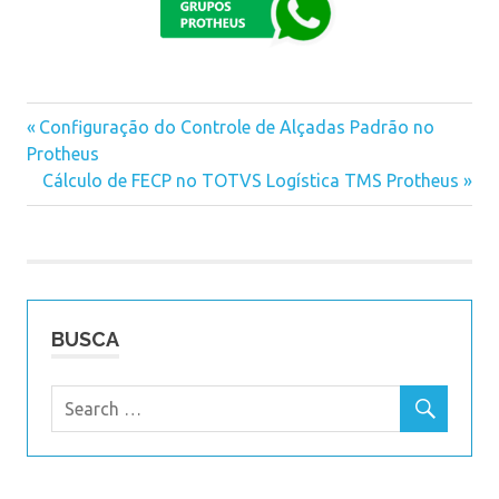
Previous
Configuração do Controle de Alçadas Padrão no
Navegação
Protheus
Post:
Next
Cálculo de FECP no TOTVS Logística TMS Protheus
de
Post:
Post
BUSCA