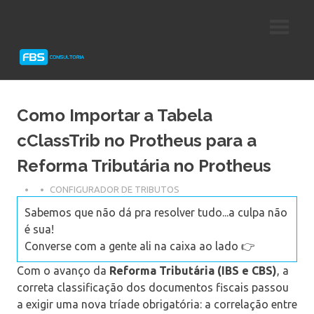
Skip
Consultoria
FBS
to
e
content
Suporte
Consultoria
Protheus
TOTVS
Como Importar a Tabela
cClassTrib no Protheus para a
Reforma Tributária no Protheus
CONFIGURADOR DE TRIBUTOS
Sabemos que não dá pra resolver tudo...a culpa não
é sua!
Converse com a gente ali na caixa ao lado 👉
Com o avanço da
Reforma Tributária (IBS e CBS)
, a
correta classificação dos documentos fiscais passou
a exigir uma nova tríade obrigatória: a correlação entre