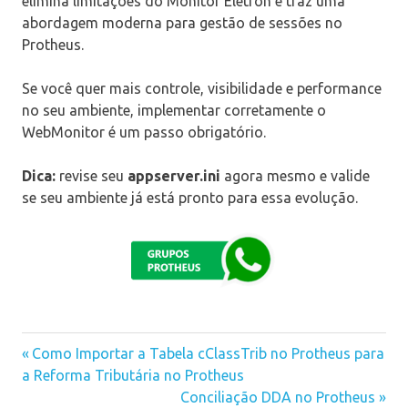
elimina limitações do Monitor Eletrôn e traz uma
abordagem moderna para gestão de sessões no
Protheus.
Se você quer mais controle, visibilidade e performance
no seu ambiente, implementar corretamente o
WebMonitor é um passo obrigatório.
Dica:
revise seu
appserver.ini
agora mesmo e valide
se seu ambiente já está pronto para essa evolução.
Previous
Como Importar a Tabela cClassTrib no Protheus para
Navegação
a Reforma Tributária no Protheus
Post:
Next
Conciliação DDA no Protheus