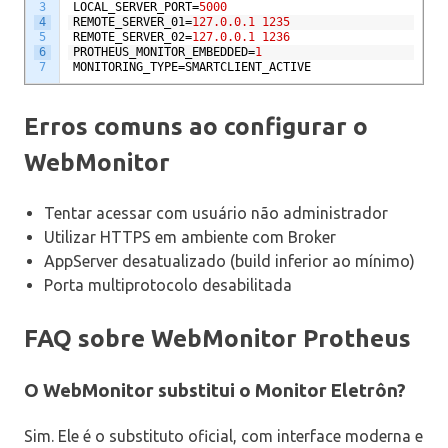
3
LOCAL_SERVER_PORT
=
5000
4
REMOTE_SERVER_01
=
127.0.0.1
1235
5
REMOTE_SERVER_02
=
127.0.0.1
1236
6
PROTHEUS_MONITOR_EMBEDDED
=
1
7
MONITORING_TYPE
=
SMARTCLIENT_ACTIVE
Erros comuns ao configurar o
WebMonitor
Tentar acessar com usuário não administrador
Utilizar HTTPS em ambiente com Broker
AppServer desatualizado (build inferior ao mínimo)
Porta multiprotocolo desabilitada
FAQ sobre WebMonitor Protheus
O WebMonitor substitui o Monitor Eletrôn?
Sim. Ele é o substituto oficial, com interface moderna e