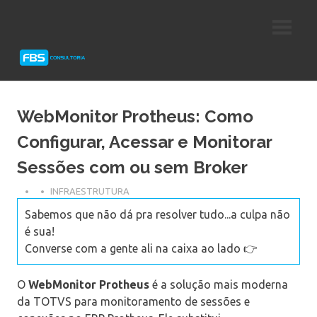
Skip
Consultoria
FBS
to
e
content
Suporte
Consultoria
Protheus
TOTVS
WebMonitor Protheus: Como
Configurar, Acessar e Monitorar
Sessões com ou sem Broker
INFRAESTRUTURA
Sabemos que não dá pra resolver tudo...a culpa não
é sua!
Converse com a gente ali na caixa ao lado 👉
O
WebMonitor Protheus
é a solução mais moderna
da TOTVS para monitoramento de sessões e