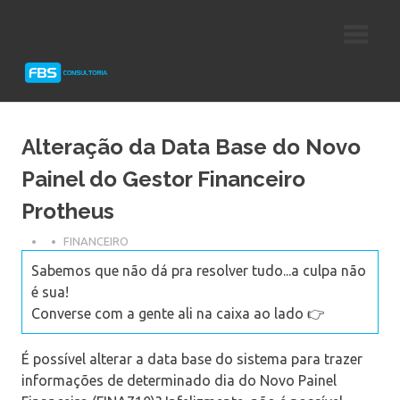
Skip
Consultoria
FBS
to
e
content
Suporte
Consultoria
Protheus
TOTVS
Alteração da Data Base do Novo
Painel do Gestor Financeiro
Protheus
FINANCEIRO
Sabemos que não dá pra resolver tudo...a culpa não
é sua!
Converse com a gente ali na caixa ao lado 👉
É possível alterar a data base do sistema para trazer
informações de determinado dia do Novo Painel