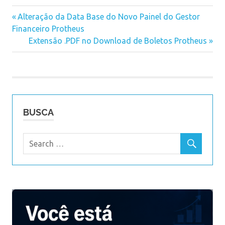
Previous
Alteração da Data Base do Novo Painel do Gestor
Navegação
Financeiro Protheus
Post:
Next
Extensão .PDF no Download de Boletos Protheus
de
Post:
Post
BUSCA