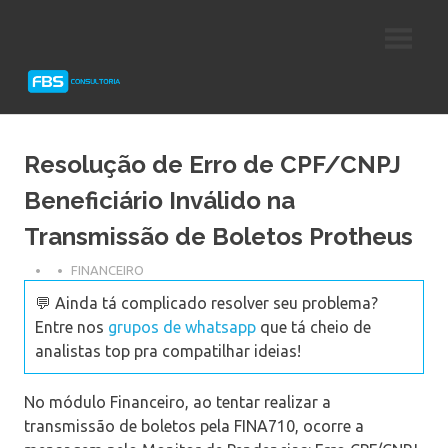
Skip
Consultoria
FBS
to
e
content
Suporte
Consultoria
Protheus
TOTVS
Resolução de Erro de CPF/CNPJ
Beneficiário Inválido na
Transmissão de Boletos Protheus
FINANCEIRO
💬 Ainda tá complicado resolver seu problema?
Entre nos
grupos de whatsapp
que tá cheio de
analistas top pra compatilhar ideias!
No módulo Financeiro, ao tentar realizar a
transmissão de boletos pela FINA710, ocorre a