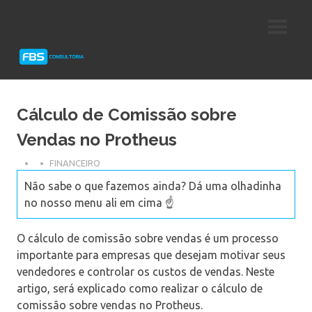
Skip
Consultoria
FBS
to
e
content
Suporte
Consultoria
Protheus
TOTVS
Cálculo de Comissão sobre
Vendas no Protheus
FINANCEIRO
Não sabe o que fazemos ainda? Dá uma olhadinha
no nosso menu ali em cima ☝️
O cálculo de comissão sobre vendas é um processo
importante para empresas que desejam motivar seus
vendedores e controlar os custos de vendas. Neste
artigo, será explicado como realizar o cálculo de
comissão sobre vendas no Protheus.