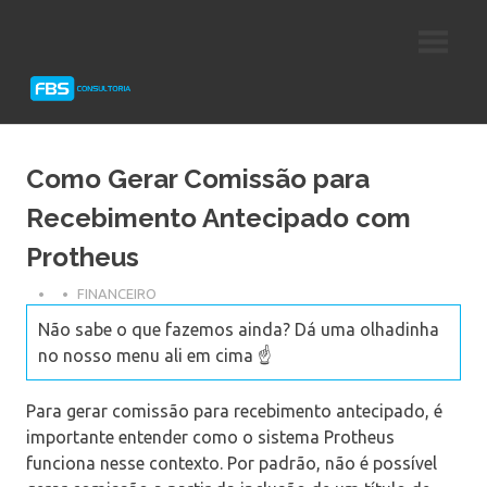
Skip
Consultoria
FBS
to
e
content
Suporte
Consultoria
Protheus
TOTVS
Como Gerar Comissão para
Recebimento Antecipado com
Protheus
FINANCEIRO
Não sabe o que fazemos ainda? Dá uma olhadinha
no nosso menu ali em cima ☝️
Para gerar comissão para recebimento antecipado, é
importante entender como o sistema Protheus
funciona nesse contexto. Por padrão, não é possível