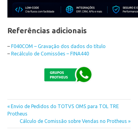
Referências adicionais
–
F040COM – Gravação dos dados do título
–
Recálculo de Comissões – FINA440
Previous
Envio de Pedidos do TOTVS OMS para TOL TRE
Navegação
Protheus
Post:
Next
Cálculo de Comissão sobre Vendas no Protheus
de
Post:
Post