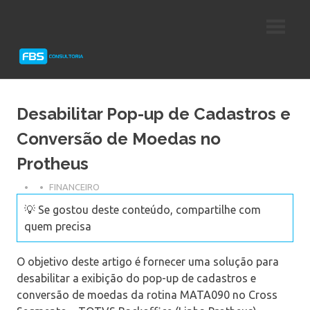
Skip
Consultoria
FBS
to
e
content
Suporte
Consultoria
Protheus
TOTVS
Desabilitar Pop-up de Cadastros e
Conversão de Moedas no
Protheus
FINANCEIRO
💡 Se gostou deste conteúdo, compartilhe com
quem precisa
O objetivo deste artigo é fornecer uma solução para
desabilitar a exibição do pop-up de cadastros e
conversão de moedas da rotina MATA090 no Cross