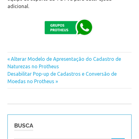
adicional.
Previous
Alterar Modelo de Apresentação do Cadastro de
Navegação
Naturezas no Protheus
Post:
Next
Desabilitar Pop-up de Cadastros e Conversão de
de
Post:
Moedas no Protheus
Post
BUSCA