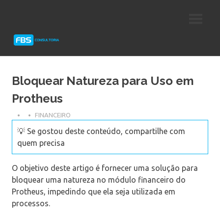
Skip
Consultoria
FBS
to
e
content
Suporte
Consultoria
Protheus
TOTVS
Bloquear Natureza para Uso em
Protheus
FINANCEIRO
💡 Se gostou deste conteúdo, compartilhe com
quem precisa
O objetivo deste artigo é fornecer uma solução para
bloquear uma natureza no módulo financeiro do
Protheus, impedindo que ela seja utilizada em
processos.