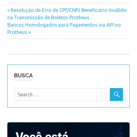
Previous
Resolução de Erro de CPF/CNPJ Beneficiário Inválido
Navegação
na Transmissão de Boletos Protheus
Post:
Next
Bancos Homologados para Pagamentos via API no
de
Post:
Protheus
Post
BUSCA