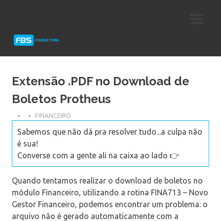
Skip
Consultoria
FBS
to
e
content
Suporte
Consultoria
Protheus
TOTVS
Extensão .PDF no Download de
Boletos Protheus
FINANCEIRO
Sabemos que não dá pra resolver tudo...a culpa não
é sua!
Converse com a gente ali na caixa ao lado 👉
Quando tentamos realizar o download de boletos no
módulo Financeiro, utilizando a rotina FINA713 – Novo
Gestor Financeiro, podemos encontrar um problema: o
arquivo não é gerado automaticamente com a