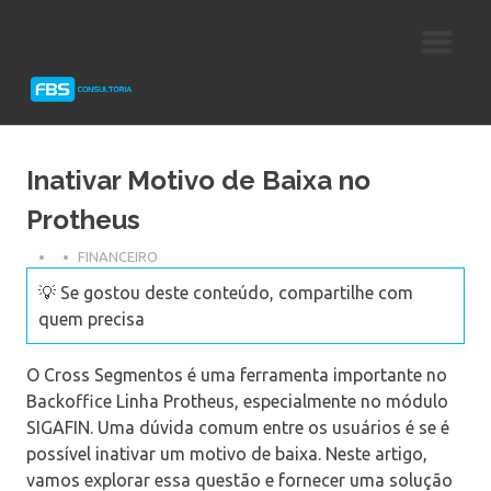
Skip
Consultoria
FBS
to
e
content
Suporte
Consultoria
Protheus
TOTVS
Inativar Motivo de Baixa no
Protheus
FINANCEIRO
💡 Se gostou deste conteúdo, compartilhe com
quem precisa
O Cross Segmentos é uma ferramenta importante no
Backoffice Linha Protheus, especialmente no módulo
SIGAFIN. Uma dúvida comum entre os usuários é se é
possível inativar um motivo de baixa. Neste artigo,
vamos explorar essa questão e fornecer uma solução