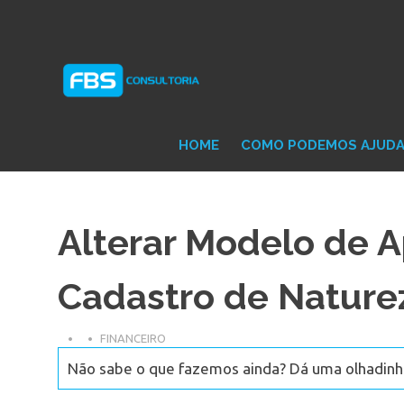
Skip
Consultoria
FB
to
e
content
Suporte
Protheus
Con
TOTVS
HOME
COMO PODEMOS AJUD
Alterar Modelo de 
Cadastro de Nature
FINANCEIRO
Não sabe o que fazemos ainda? Dá uma olhadinha