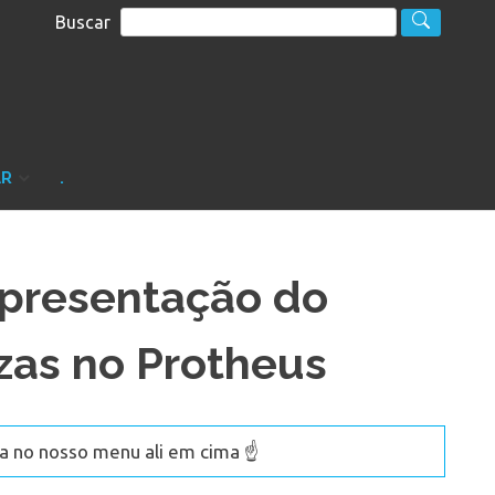
Buscar
S
sultoria
AR
.
Apresentação do
zas no Protheus
 no nosso menu ali em cima ☝️