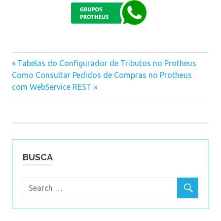
webapp
Previous
Tabelas do Configurador de Tributos no Protheus
Navegação
Next
Como Consultar Pedidos de Compras no Protheus
Post:
Post:
com WebService REST
de
Post
BUSCA