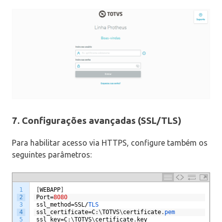
7. Configurações avançadas (SSL/TLS)
Para habilitar acesso via HTTPS, configure também os
seguintes parâmetros:
1
[
WEBAPP
]
2
Port
=
8080
3
ssl_method
=
SSL
/
TLS
4
ssl_certificate
=
C
:
\
TOTVS
\
certificate
.
pem
5
ssl_key
=
C
:
\
TOTVS
\
certificate
.
key