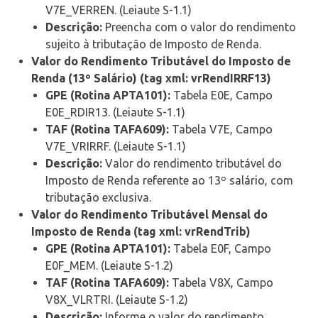
V7E_VERREN. (Leiaute S-1.1)
Descrição:
Preencha com o valor do rendimento
sujeito à tributação de Imposto de Renda.
Valor do Rendimento Tributável do Imposto de
Renda (13º Salário) (tag xml: vrRendIRRF13)
GPE (Rotina APTA101):
Tabela E0E, Campo
E0E_RDIR13. (Leiaute S-1.1)
TAF (Rotina TAFA609):
Tabela V7E, Campo
V7E_VRIRRF. (Leiaute S-1.1)
Descrição:
Valor do rendimento tributável do
Imposto de Renda referente ao 13º salário, com
tributação exclusiva.
Valor do Rendimento Tributável Mensal do
Imposto de Renda (tag xml: vrRendTrib)
GPE (Rotina APTA101):
Tabela E0F, Campo
E0F_MEM. (Leiaute S-1.2)
TAF (Rotina TAFA609):
Tabela V8X, Campo
V8X_VLRTRI. (Leiaute S-1.2)
Descrição:
Informe o valor do rendimento