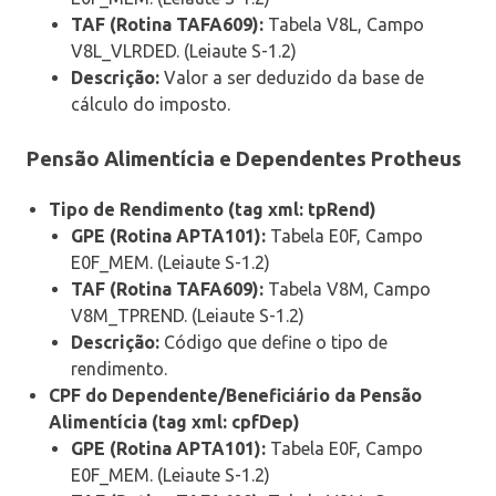
TAF (Rotina TAFA609):
Tabela V8L, Campo
V8L_VLRDED. (Leiaute S-1.2)
Descrição:
Valor a ser deduzido da base de
cálculo do imposto.
Pensão Alimentícia e Dependentes Protheus
Tipo de Rendimento (tag xml: tpRend)
GPE (Rotina APTA101):
Tabela E0F, Campo
E0F_MEM. (Leiaute S-1.2)
TAF (Rotina TAFA609):
Tabela V8M, Campo
V8M_TPREND. (Leiaute S-1.2)
Descrição:
Código que define o tipo de
rendimento.
CPF do Dependente/Beneficiário da Pensão
Alimentícia (tag xml: cpfDep)
GPE (Rotina APTA101):
Tabela E0F, Campo
E0F_MEM. (Leiaute S-1.2)