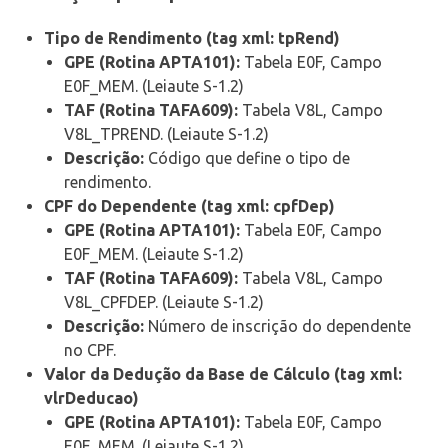
Tipo de Rendimento (tag xml: tpRend)
GPE (Rotina APTA101):
Tabela E0F, Campo
E0F_MEM. (Leiaute S-1.2)
TAF (Rotina TAFA609):
Tabela V8L, Campo
V8L_TPREND. (Leiaute S-1.2)
Descrição:
Código que define o tipo de
rendimento.
CPF do Dependente (tag xml: cpfDep)
GPE (Rotina APTA101):
Tabela E0F, Campo
E0F_MEM. (Leiaute S-1.2)
TAF (Rotina TAFA609):
Tabela V8L, Campo
V8L_CPFDEP. (Leiaute S-1.2)
Descrição:
Número de inscrição do dependente
no CPF.
Valor da Dedução da Base de Cálculo (tag xml:
vlrDeducao)
GPE (Rotina APTA101):
Tabela E0F, Campo
E0F_MEM. (Leiaute S-1.2)