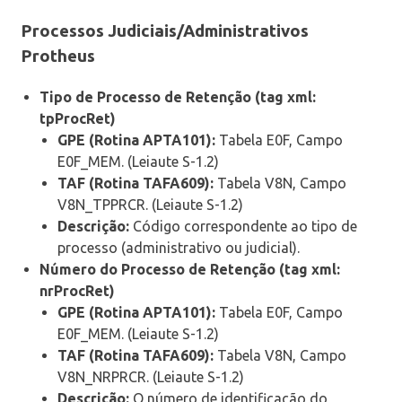
Processos Judiciais/Administrativos
Protheus
Tipo de Processo de Retenção (tag xml:
tpProcRet)
GPE (Rotina APTA101):
Tabela E0F, Campo
E0F_MEM. (Leiaute S-1.2)
TAF (Rotina TAFA609):
Tabela V8N, Campo
V8N_TPPRCR. (Leiaute S-1.2)
Descrição:
Código correspondente ao tipo de
processo (administrativo ou judicial).
Número do Processo de Retenção (tag xml:
nrProcRet)
GPE (Rotina APTA101):
Tabela E0F, Campo
E0F_MEM. (Leiaute S-1.2)
TAF (Rotina TAFA609):
Tabela V8N, Campo
V8N_NRPRCR. (Leiaute S-1.2)
Descrição:
O número de identificação do