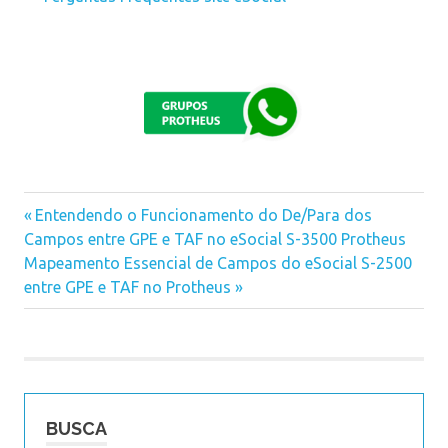
Previous
Entendendo o Funcionamento do De/Para dos
Navegação
Campos entre GPE e TAF no eSocial S-3500 Protheus
Post:
Next
Mapeamento Essencial de Campos do eSocial S-2500
de
Post:
entre GPE e TAF no Protheus
Post
BUSCA