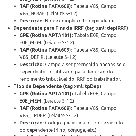
TAF (Rotina TAFA609):
Tabela V8S, Campo
V8S_NOME. (Leiaute S-1.2)
Descrição:
Nome completo do dependente.
Dependente para Fins de IRRF (tag xml: depIRRF)
GPE (Rotina APTA101):
Tabela E0E, Campo
E0E_MEM. (Leiaute S-1.2)
TAF (Rotina TAFA609):
Tabela V8S, Campo
V8S_DEPIR. (Leiaute S-1.2)
Descrição:
Campo a ser preenchido apenas se o
dependente for utilizado para dedução do
rendimento tributável do IRRF do trabalhador.
Tipo de Dependente (tag xml: tpDep)
GPE (Rotina APTA101):
Tabela E0E, Campo
E0E_MEM. (Leiaute S-1.2)
TAF (Rotina TAFA609):
Tabela V8S, Campo
V8S_TPDEP. (Leiaute S-1.2)
Descrição:
Código que indica o tipo de vínculo
do dependente (filho, cônjuge, etc.).