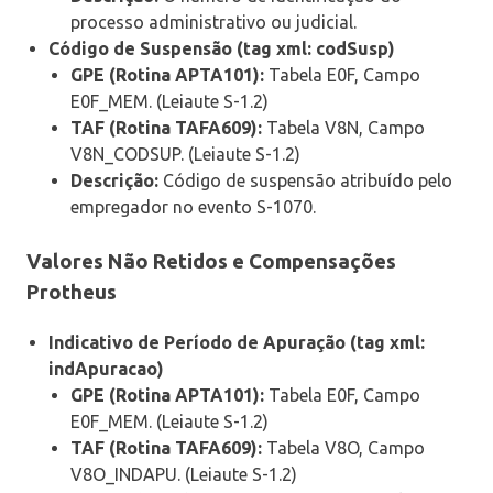
processo administrativo ou judicial.
Código de Suspensão (tag xml: codSusp)
GPE (Rotina APTA101):
Tabela E0F, Campo
E0F_MEM. (Leiaute S-1.2)
TAF (Rotina TAFA609):
Tabela V8N, Campo
V8N_CODSUP. (Leiaute S-1.2)
Descrição:
Código de suspensão atribuído pelo
empregador no evento S-1070.
Valores Não Retidos e Compensações
Protheus
Indicativo de Período de Apuração (tag xml:
indApuracao)
GPE (Rotina APTA101):
Tabela E0F, Campo
E0F_MEM. (Leiaute S-1.2)
TAF (Rotina TAFA609):
Tabela V8O, Campo
V8O_INDAPU. (Leiaute S-1.2)