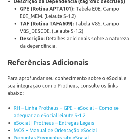
Descrição da Dependência (tag xml: descrDep)
GPE (Rotina APTA101):
Tabela E0E, Campo
E0E_MEM. (Leiaute S-1.2)
TAF (Rotina TAFA609):
Tabela V8S, Campo
V8S_DESCDE. (Leiaute S-1.2)
Descrição:
Detalhes adicionais sobre a natureza
da dependência.
Referências Adicionais
Para aprofundar seu conhecimento sobre o eSocial e
sua integração com o Protheus, consulte os links
abaixo:
RH – Linha Protheus – GPE – eSocial – Como se
adequar ao eSocial leiaute S-1.2
eSocial | Protheus – Entregas Legais
MOS – Manual de Orientação eSocial
Perguntas Frequentes site eSocial