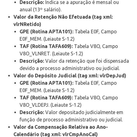
Descrição:
Indica se a apuração é mensal ou
anual (13º salário).
Valor da Retenção Não Efetuada (tag xml:
vlrNRetido)
GPE (Rotina APTA101):
Tabela E0F, Campo
E0F_MEM. (Leiaute S-1.2)
TAF (Rotina TAFA609):
Tabela V8O, Campo
V8O_VLNRET. (Leiaute S-1.2)
Descrição:
Valor da retenção que foi dispensada
devido a processo administrativo ou judicial.
Valor do Depósito Judicial (tag xml: vlrDepJud)
GPE (Rotina APTA101):
Tabela E0F, Campo
E0F_MEM. (Leiaute S-1.2)
TAF (Rotina TAFA609):
Tabela V8O, Campo
V8O_VLDEPJ. (Leiaute S-1.2)
Descrição:
Valor depositado judicialmente em
função de processo administrativo ou judicial.
Valor da Compensação Relativa ao Ano-
Calendário (tag xml: vlrCmpAnoCal)