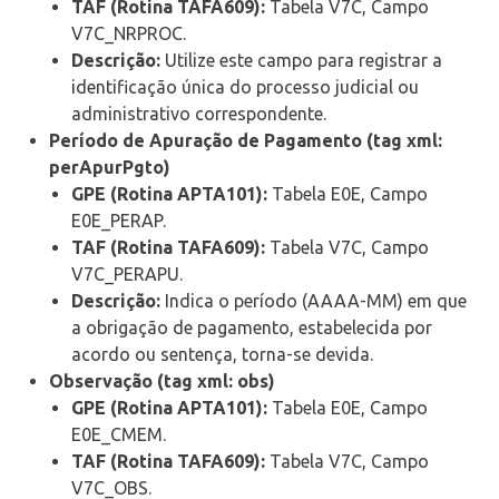
TAF (Rotina TAFA609):
Tabela V7C, Campo
V7C_NRPROC.
Descrição:
Utilize este campo para registrar a
identificação única do processo judicial ou
administrativo correspondente.
Período de Apuração de Pagamento (tag xml:
perApurPgto)
GPE (Rotina APTA101):
Tabela E0E, Campo
E0E_PERAP.
TAF (Rotina TAFA609):
Tabela V7C, Campo
V7C_PERAPU.
Descrição:
Indica o período (AAAA-MM) em que
a obrigação de pagamento, estabelecida por
acordo ou sentença, torna-se devida.
Observação (tag xml: obs)
GPE (Rotina APTA101):
Tabela E0E, Campo
E0E_CMEM.
TAF (Rotina TAFA609):
Tabela V7C, Campo
V7C_OBS.