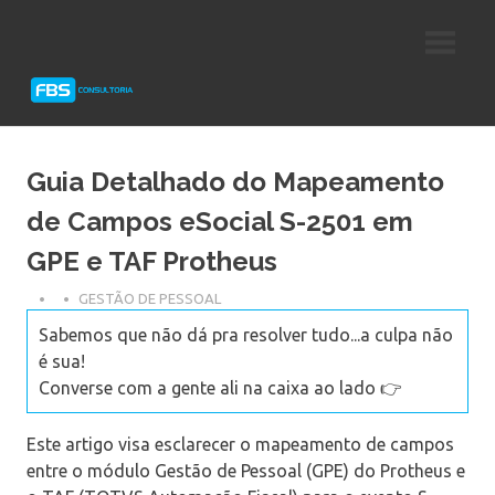
Skip
Consultoria
FBS
to
e
content
Suporte
Consultoria
Protheus
TOTVS
Guia Detalhado do Mapeamento
de Campos eSocial S-2501 em
GPE e TAF Protheus
GESTÃO DE PESSOAL
Sabemos que não dá pra resolver tudo...a culpa não
é sua!
Converse com a gente ali na caixa ao lado 👉
Este artigo visa esclarecer o mapeamento de campos
entre o módulo Gestão de Pessoal (GPE) do Protheus e