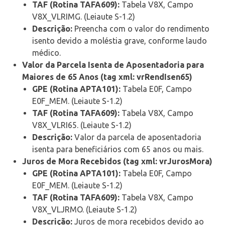
TAF (Rotina TAFA609):
Tabela V8X, Campo
V8X_VLRIMG. (Leiaute S-1.2)
Descrição:
Preencha com o valor do rendimento
isento devido a moléstia grave, conforme laudo
médico.
Valor da Parcela Isenta de Aposentadoria para
Maiores de 65 Anos (tag xml: vrRendIsen65)
GPE (Rotina APTA101):
Tabela E0F, Campo
E0F_MEM. (Leiaute S-1.2)
TAF (Rotina TAFA609):
Tabela V8X, Campo
V8X_VLRI65. (Leiaute S-1.2)
Descrição:
Valor da parcela de aposentadoria
isenta para beneficiários com 65 anos ou mais.
Juros de Mora Recebidos (tag xml: vrJurosMora)
GPE (Rotina APTA101):
Tabela E0F, Campo
E0F_MEM. (Leiaute S-1.2)
TAF (Rotina TAFA609):
Tabela V8X, Campo
V8X_VLJRMO. (Leiaute S-1.2)
Descrição:
Juros de mora recebidos devido ao