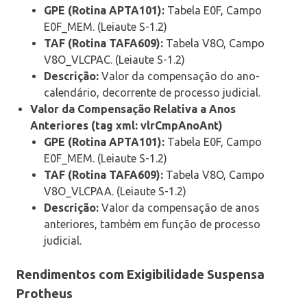
GPE (Rotina APTA101):
Tabela E0F, Campo
E0F_MEM. (Leiaute S-1.2)
TAF (Rotina TAFA609):
Tabela V8O, Campo
V8O_VLCPAC. (Leiaute S-1.2)
Descrição:
Valor da compensação do ano-
calendário, decorrente de processo judicial.
Valor da Compensação Relativa a Anos
Anteriores (tag xml: vlrCmpAnoAnt)
GPE (Rotina APTA101):
Tabela E0F, Campo
E0F_MEM. (Leiaute S-1.2)
TAF (Rotina TAFA609):
Tabela V8O, Campo
V8O_VLCPAA. (Leiaute S-1.2)
Descrição:
Valor da compensação de anos
anteriores, também em função de processo
judicial.
Rendimentos com Exigibilidade Suspensa
Protheus