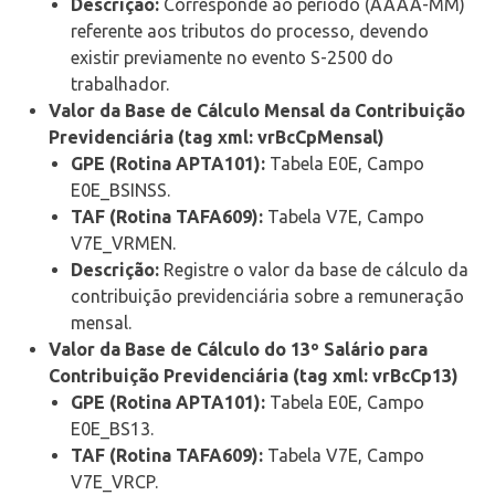
Descrição:
Corresponde ao período (AAAA-MM)
referente aos tributos do processo, devendo
existir previamente no evento S-2500 do
trabalhador.
Valor da Base de Cálculo Mensal da Contribuição
Previdenciária (tag xml: vrBcCpMensal)
GPE (Rotina APTA101):
Tabela E0E, Campo
E0E_BSINSS.
TAF (Rotina TAFA609):
Tabela V7E, Campo
V7E_VRMEN.
Descrição:
Registre o valor da base de cálculo da
contribuição previdenciária sobre a remuneração
mensal.
Valor da Base de Cálculo do 13º Salário para
Contribuição Previdenciária (tag xml: vrBcCp13)
GPE (Rotina APTA101):
Tabela E0E, Campo
E0E_BS13.
TAF (Rotina TAFA609):
Tabela V7E, Campo
V7E_VRCP.