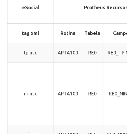
eSocial
Protheus Recursos 
tag xml
Rotina
Tabela
Campo
tpInsc
APTA100
RE0
RE0_TPINS
nrInsc
APTA100
RE0
RE0_NINSC