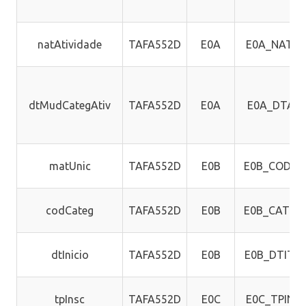
natAtividade
TAFA552D
E0A
E0A_NATU
dtMudCategAtiv
TAFA552D
E0A
E0A_DTALT
matUnic
TAFA552D
E0B
E0B_CODUN
codCateg
TAFA552D
E0B
E0B_CATEF
dtInicio
TAFA552D
E0B
E0B_DTITS
tpInsc
TAFA552D
E0C
E0C_TPINS