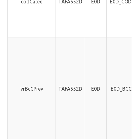
codCateg
TAFA552D
E0D
E0D_CODCA
vrBcCPrev
TAFA552D
E0D
E0D_BCCPR