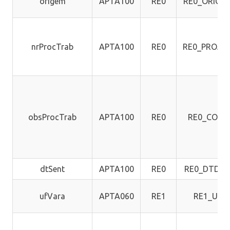
origem
APTA100
RE0
RE0_ORIGE
nrProcTrab
APTA100
RE0
RE0_PROJU
obsProcTrab
APTA100
RE0
RE0_COBS
dtSent
APTA100
RE0
RE0_DTDEC
ufVara
APTA060
RE1
RE1_UF