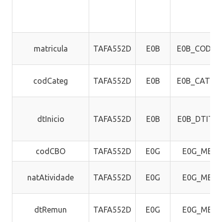
matricula
TAFA552D
E0B
E0B_CODUN
codCateg
TAFA552D
E0B
E0B_CATEF
dtInicio
TAFA552D
E0B
E0B_DTITS
codCBO
TAFA552D
E0G
E0G_MEM
natAtividade
TAFA552D
E0G
E0G_MEM
dtRemun
TAFA552D
E0G
E0G_MEM