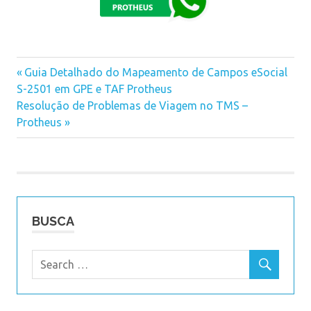
Previous
Guia Detalhado do Mapeamento de Campos eSocial
Navegação
S-2501 em GPE e TAF Protheus
Post:
Next
Resolução de Problemas de Viagem no TMS –
de
Post:
Protheus
Post
BUSCA