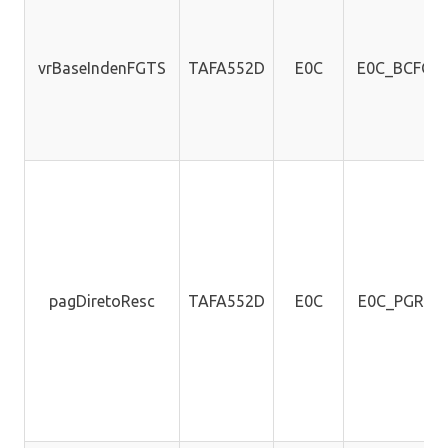
vrBaseIndenFGTS
TAFA552D
E0C
E0C_BCFGT
pagDiretoResc
TAFA552D
E0C
E0C_PGRES