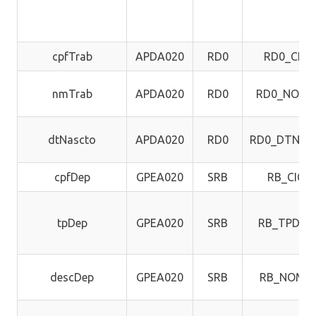
cpfTrab
APDA020
RD0
RD0_CIC
nmTrab
APDA020
RD0
RD0_NOME
dtNascto
APDA020
RD0
RD0_DTNAS
cpfDep
GPEA020
SRB
RB_CIC
tpDep
GPEA020
SRB
RB_TPDEP
descDep
GPEA020
SRB
RB_NOME