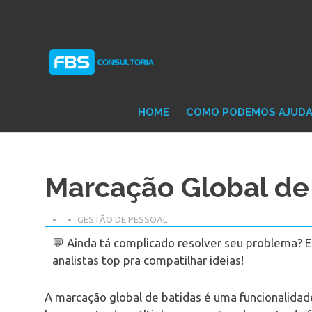
Skip
Consultoria
FB
to
e
content
Suporte
Protheus
Con
TOTVS
HOME
COMO PODEMOS AJUD
Marcação Global de
GESTÃO DE PESSOAL
💬 Ainda tá complicado resolver seu problema? 
analistas top pra compatilhar ideias!
A marcação global de batidas é uma funcionalida