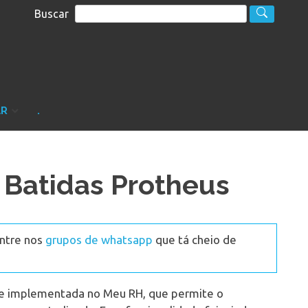
Buscar
S
sultoria
AR
.
 Batidas Protheus
Entre nos
grupos de whatsapp
que tá cheio de
de implementada no Meu RH, que permite o