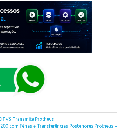
TOTVS Transmite Protheus
1200 com Férias e Transferências Posteriores Protheus