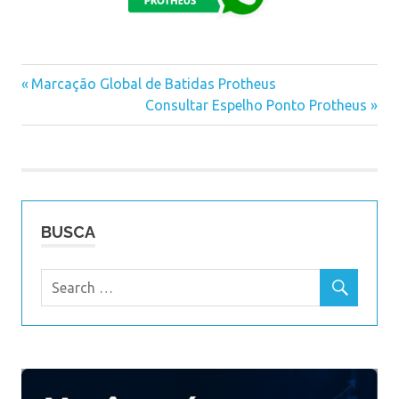
Previous
Marcação Global de Batidas Protheus
Navegação
Post:
Next
Consultar Espelho Ponto Protheus
Post:
de
Post
BUSCA