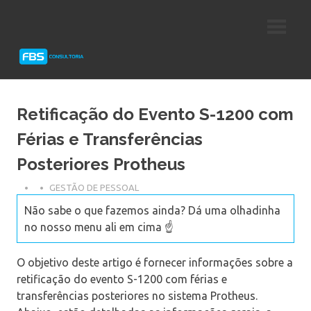
Skip
Consultoria
FBS
to
e
content
Suporte
Consultoria
Protheus
TOTVS
Retificação do Evento S-1200 com
Férias e Transferências
Posteriores Protheus
GESTÃO DE PESSOAL
Não sabe o que fazemos ainda? Dá uma olhadinha
no nosso menu ali em cima ☝️
O objetivo deste artigo é fornecer informações sobre a
retificação do evento S-1200 com férias e
transferências posteriores no sistema Protheus.