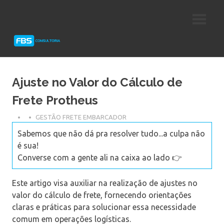
Skip
Consultoria
FBS
to
e
content
Suporte
Consultoria
Protheus
TOTVS
Ajuste no Valor do Cálculo de
Frete Protheus
GESTÃO FRETE EMBARCADOR
Sabemos que não dá pra resolver tudo...a culpa não
é sua!
Converse com a gente ali na caixa ao lado 👉
Este artigo visa auxiliar na realização de ajustes no
valor do cálculo de frete, fornecendo orientações
claras e práticas para solucionar essa necessidade
comum em operações logísticas.