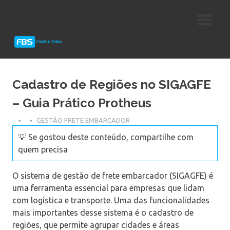
Skip
Consultoria
FBS
to
e
content
Suporte
Consultoria
Protheus
TOTVS
Cadastro de Regiões no SIGAGFE
– Guia Prático Protheus
GESTÃO FRETE EMBARCADOR
💡 Se gostou deste conteúdo, compartilhe com
quem precisa
O sistema de gestão de frete embarcador (SIGAGFE) é
uma ferramenta essencial para empresas que lidam
com logística e transporte. Uma das funcionalidades
mais importantes desse sistema é o cadastro de
regiões, que permite agrupar cidades e áreas