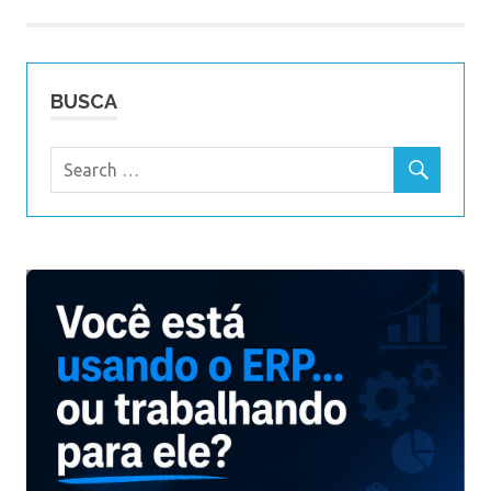
BUSCA