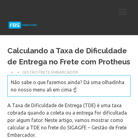
Skip
Consultoria
FBS
to
e
content
Suporte
Consultoria
Protheus
TOTVS
Calculando a Taxa de Dificuldade
de Entrega no Frete com Protheus
GESTÃO FRETE EMBARCADOR
Não sabe o que fazemos ainda? Dá uma olhadinha
no nosso menu ali em cima ☝️
A Taxa de Dificuldade de Entrega (TDE) é uma taxa
cobrada quando a coleta ou a entrega for dificultada
por algum fator. Neste artigo, vamos mostrar como
calcular a TDE no frete do SIGAGFE – Gestão de Frete
Embarcador.