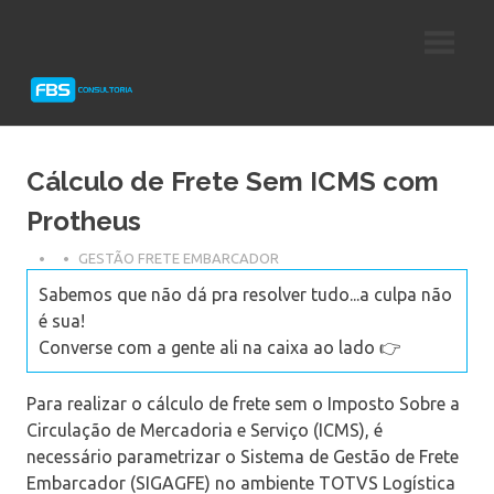
Skip
Consultoria
FBS
to
e
content
Suporte
Consultoria
Protheus
TOTVS
Cálculo de Frete Sem ICMS com
Protheus
GESTÃO FRETE EMBARCADOR
Sabemos que não dá pra resolver tudo...a culpa não
é sua!
Converse com a gente ali na caixa ao lado 👉
Para realizar o cálculo de frete sem o Imposto Sobre a
Circulação de Mercadoria e Serviço (ICMS), é
necessário parametrizar o Sistema de Gestão de Frete
Embarcador (SIGAGFE) no ambiente TOTVS Logística