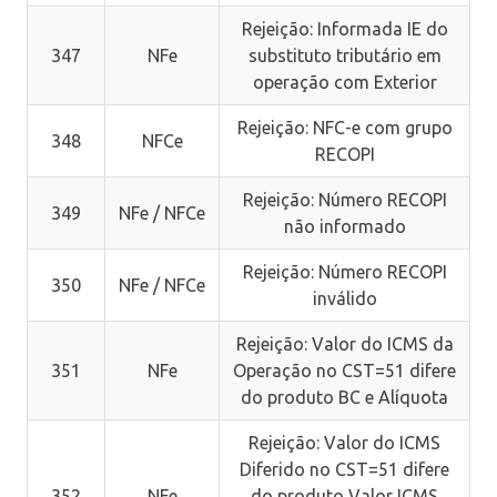
Rejeição: Informada IE do
347
NFe
substituto tributário em
operação com Exterior
Rejeição: NFC-e com grupo
348
NFCe
RECOPI
Rejeição: Número RECOPI
349
NFe / NFCe
não informado
Rejeição: Número RECOPI
350
NFe / NFCe
inválido
Rejeição: Valor do ICMS da
351
NFe
Operação no CST=51 difere
do produto BC e Alíquota
Rejeição: Valor do ICMS
Diferido no CST=51 difere
352
NFe
do produto Valor ICMS