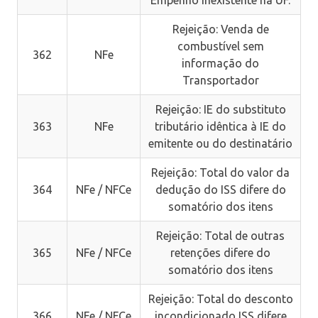
Empenho inexistente na UF.
Rejeição: Venda de
combustível sem
362
NFe
informação do
Transportador
Rejeição: IE do substituto
363
NFe
tributário idêntica à IE do
emitente ou do destinatário
Rejeição: Total do valor da
364
NFe / NFCe
dedução do ISS difere do
somatório dos itens
Rejeição: Total de outras
365
NFe / NFCe
retenções difere do
somatório dos itens
Rejeição: Total do desconto
366
NFe / NFCe
incondicionado ISS difere