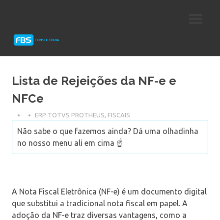
Skip
Consultoria
FBS
to
e
content
Suporte
Consultoria
Protheus
TOTVS
Lista de Rejeições da NF-e e
NFCe
ERP TOTVS PROTHEUS
,
FISCAIS
Não sabe o que fazemos ainda? Dá uma olhadinha
no nosso menu ali em cima ☝️
A Nota Fiscal Eletrônica (NF-e) é um documento digital
que substitui a tradicional nota fiscal em papel. A
adoção da NF-e traz diversas vantagens, como a