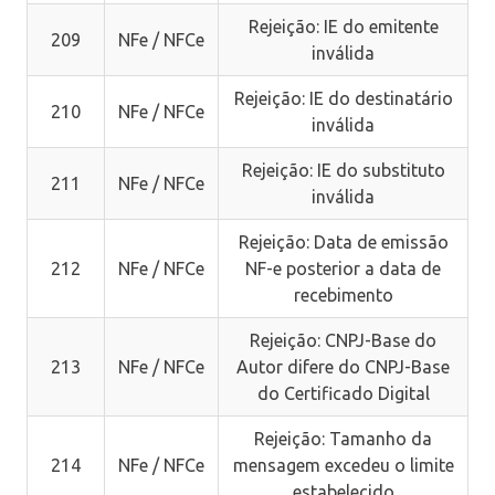
Rejeição: IE do emitente
209
NFe / NFCe
inválida
Rejeição: IE do destinatário
210
NFe / NFCe
inválida
Rejeição: IE do substituto
211
NFe / NFCe
inválida
Rejeição: Data de emissão
212
NFe / NFCe
NF-e posterior a data de
recebimento
Rejeição: CNPJ-Base do
213
NFe / NFCe
Autor difere do CNPJ-Base
do Certificado Digital
Rejeição: Tamanho da
214
NFe / NFCe
mensagem excedeu o limite
estabelecido