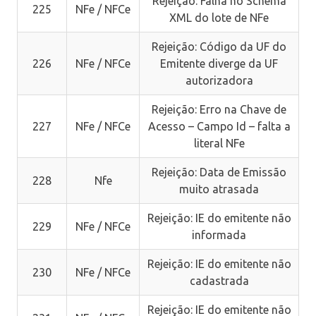
Rejeição: Falha no Schema
225
NFe / NFCe
XML do lote de NFe
Rejeição: Código da UF do
226
NFe / NFCe
Emitente diverge da UF
autorizadora
Rejeição: Erro na Chave de
227
NFe / NFCe
Acesso – Campo Id – falta a
literal NFe
Rejeição: Data de Emissão
228
Nfe
muito atrasada
Rejeição: IE do emitente não
229
NFe / NFCe
informada
Rejeição: IE do emitente não
230
NFe / NFCe
cadastrada
Rejeição: IE do emitente não