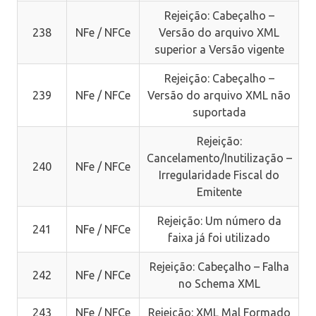
Rejeição: Cabeçalho –
238
NFe / NFCe
Versão do arquivo XML
superior a Versão vigente
Rejeição: Cabeçalho –
239
NFe / NFCe
Versão do arquivo XML não
suportada
Rejeição:
Cancelamento/Inutilização –
240
NFe / NFCe
Irregularidade Fiscal do
Emitente
Rejeição: Um número da
241
NFe / NFCe
faixa já foi utilizado
Rejeição: Cabeçalho – Falha
242
NFe / NFCe
no Schema XML
243
NFe / NFCe
Rejeição: XML Mal Formado