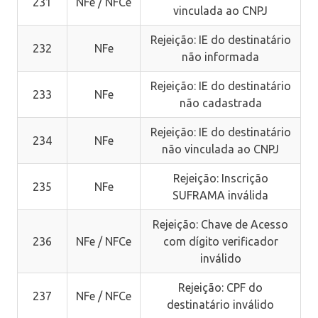
231
NFe / NFCe
vinculada ao CNPJ
Rejeição: IE do destinatário
232
NFe
não informada
Rejeição: IE do destinatário
233
NFe
não cadastrada
Rejeição: IE do destinatário
234
NFe
não vinculada ao CNPJ
Rejeição: Inscrição
235
NFe
SUFRAMA inválida
Rejeição: Chave de Acesso
236
NFe / NFCe
com dígito verificador
inválido
Rejeição: CPF do
237
NFe / NFCe
destinatário inválido