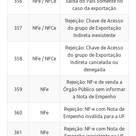
356
NFe / NFCe
saída do Pais somente no
caso da exportação
Rejeição: Chave de Acesso
357
NFe / NFCe
do grupo de Exportação
Indireta inexistente
Rejeição: Chave de Acesso
do grupo de Exportação
358
NFe / NFCe
Indireta cancelada ou
denegada
Rejeição: NF-e de venda a
359
NFe
Órgão Público sem informar
a Nota de Empenho
Rejeição: NF-e com Nota de
360
NFe
Empenho inválida para a UF.
Rejeição: NF-e com Nota de
361
NFe