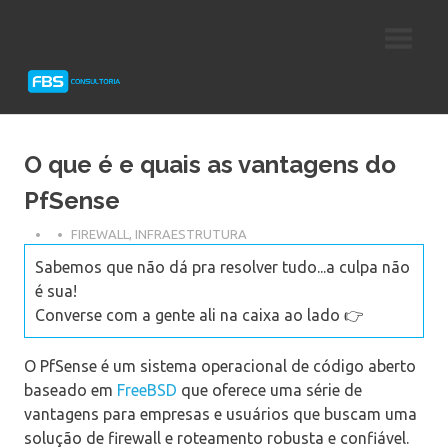
Skip
Consultoria
FBS
to
e
content
Suporte
Consultoria
Protheus
TOTVS
O que é e quais as vantagens do
PfSense
FIREWALL
,
INFRAESTRUTURA
Sabemos que não dá pra resolver tudo...a culpa não
é sua!
Converse com a gente ali na caixa ao lado 👉
O PfSense é um sistema operacional de código aberto
baseado em
FreeBSD
que oferece uma série de
vantagens para empresas e usuários que buscam uma
solução de firewall e roteamento robusta e confiável.