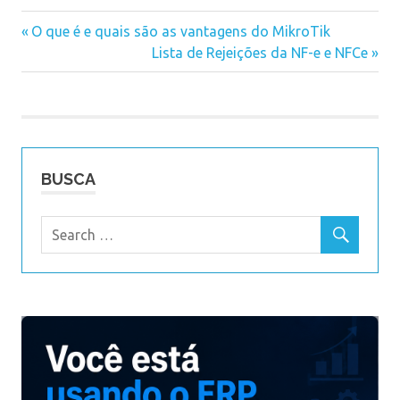
Previous
O que é e quais são as vantagens do MikroTik
Navegação
Post:
Next
Lista de Rejeições da NF-e e NFCe
Post:
de
Post
BUSCA