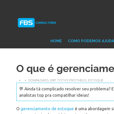
Skip
Consultoria
FB
to
e
content
Suporte
Protheus
Con
TOTVS
HOME
COMO PODEMOS AJUD
O que é gerenciame
DOWNLOADS
,
ERP TOTVS PROTHEUS
,
ESTOQUE
💬 Ainda tá complicado resolver seu problema? 
analistas top pra compatilhar ideias!
O
gerenciamento de estoque
é uma abordagem sis