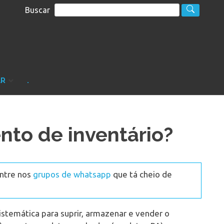
Buscar
S
sultoria
AR
.
nto de inventário?
Entre nos
grupos de whatsapp
que tá cheio de
temática para suprir, armazenar e vender o