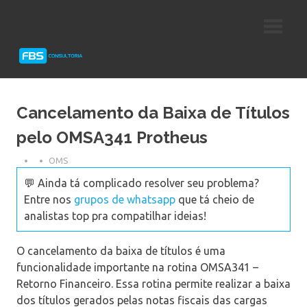
Skip
Consultoria
FBS
to
e
content
Suporte
Consultoria
Protheus
TOTVS
Cancelamento da Baixa de Títulos
pelo OMSA341 Protheus
OMS
💬 Ainda tá complicado resolver seu problema?
Entre nos
grupos de whatsapp
que tá cheio de
analistas top pra compatilhar ideias!
O cancelamento da baixa de títulos é uma
funcionalidade importante na rotina OMSA341 –
Retorno Financeiro. Essa rotina permite realizar a baixa
dos títulos gerados pelas notas fiscais das cargas