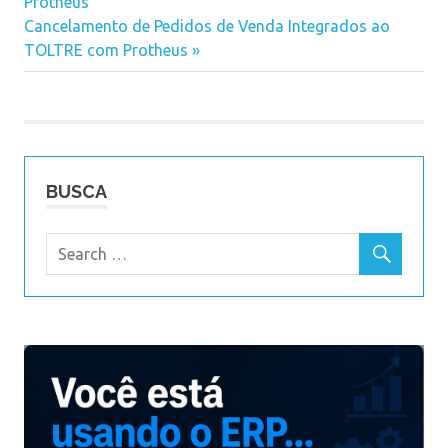
Navegação
Protheus
Post:
Next
Cancelamento de Pedidos de Venda Integrados ao
de
Post:
TOLTRE com Protheus
Post
BUSCA