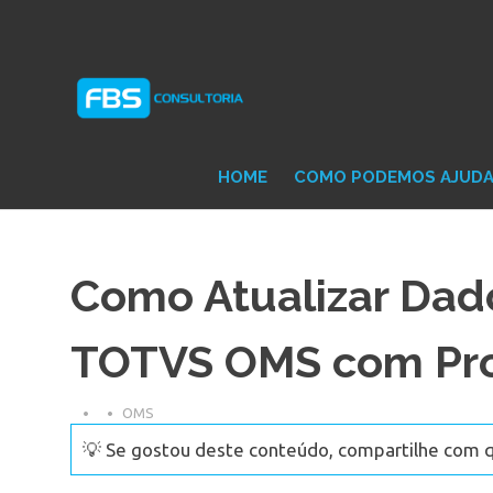
Skip
Consultoria
FB
to
e
content
Suporte
Protheus
Con
TOTVS
HOME
COMO PODEMOS AJUD
Como Atualizar Dad
TOTVS OMS com Pr
OMS
💡 Se gostou deste conteúdo, compartilhe com 