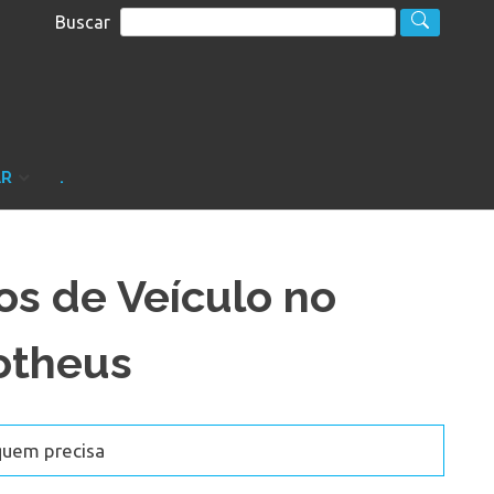
Buscar
S
sultoria
AR
.
os de Veículo no
otheus
quem precisa