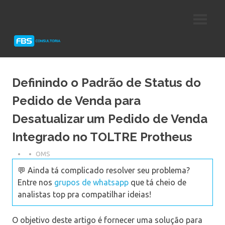
Skip
Consultoria
FBS
to
e
content
Suporte
Consultoria
Protheus
TOTVS
Definindo o Padrão de Status do
Pedido de Venda para
Desatualizar um Pedido de Venda
Integrado no TOLTRE Protheus
OMS
💬 Ainda tá complicado resolver seu problema?
Entre nos
grupos de whatsapp
que tá cheio de
analistas top pra compatilhar ideias!
O objetivo deste artigo é fornecer uma solução para