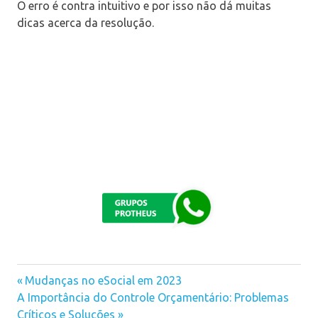
O erro é contra intuitivo e por isso não dá muitas
dicas acerca da resolução.
Previous
Mudanças no eSocial em 2023
Navegação
Next
A Importância do Controle Orçamentário: Problemas
Post:
Post:
Críticos e Soluções