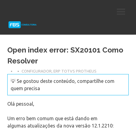
Skip
Consultoria
FBS
to
e
content
Suporte
Consultoria
Protheus
TOTVS
Open index error: SX20101 Como
Resolver
CONFIGURADOR
,
ERP TOTVS PROTHEUS
💡 Se gostou deste conteúdo, compartilhe com
quem precisa
Olá pessoal,
Um erro bem comum que está dando em
algumas atualizações da nova versão 12.1.2210: