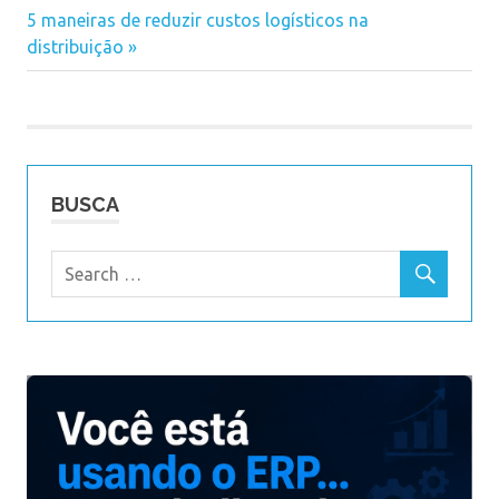
Navegação
Next
5 maneiras de reduzir custos logísticos na
Post:
Post:
distribuição
de
Post
BUSCA