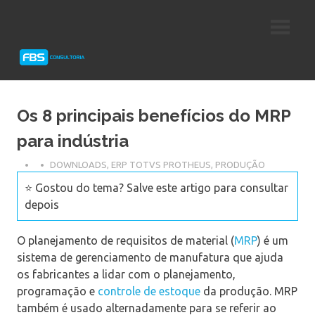
Skip
Consultoria
FBS
to
e
content
Suporte
Consultoria
Protheus
TOTVS
Os 8 principais benefícios do MRP
para indústria
DOWNLOADS
,
ERP TOTVS PROTHEUS
,
PRODUÇÃO
⭐ Gostou do tema? Salve este artigo para consultar
depois
O planejamento de requisitos de material (
MRP
) é um
sistema de gerenciamento de manufatura que ajuda
os fabricantes a lidar com o planejamento,
programação e
controle de estoque
da produção. MRP
também é usado alternadamente para se referir ao