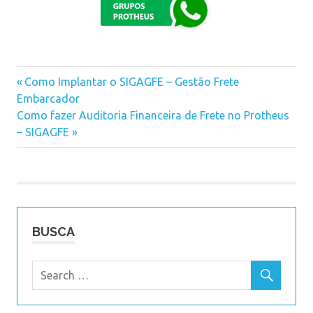
Previous
Como Implantar o SIGAGFE – Gestão Frete
Navegação
Embarcador
Post:
Next
Como fazer Auditoria Financeira de Frete no Protheus
de
Post:
– SIGAGFE
Post
BUSCA