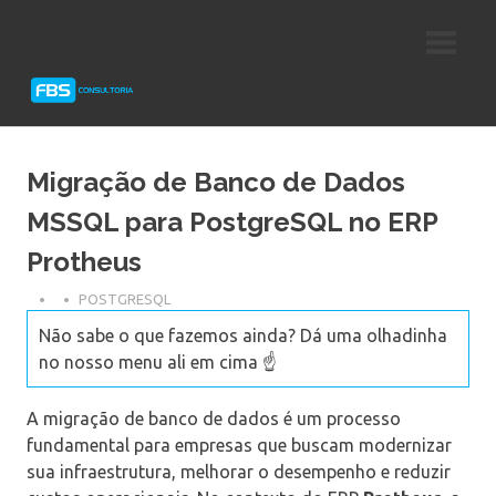
Skip
Consultoria
FBS
to
e
content
Suporte
Consultoria
Protheus
TOTVS
Migração de Banco de Dados
MSSQL para PostgreSQL no ERP
Protheus
POSTGRESQL
Não sabe o que fazemos ainda? Dá uma olhadinha
no nosso menu ali em cima ☝️
A migração de banco de dados é um processo
fundamental para empresas que buscam modernizar
sua infraestrutura, melhorar o desempenho e reduzir