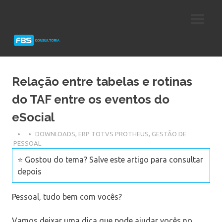
Skip
Consultoria
FBS
to
e
content
Suporte
Consultoria
Protheus
TOTVS
Relação entre tabelas e rotinas
do TAF entre os eventos do
eSocial
DOWNLOADS
,
ERP TOTVS PROTHEUS
,
GESTÃO DE
PESSOAL
⭐ Gostou do tema? Salve este artigo para consultar
depois
Pessoal, tudo bem com vocês?
Vamos deixar uma dica que pode ajudar vocês no