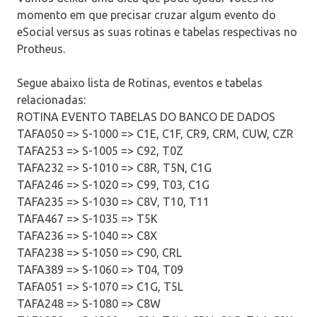
momento em que precisar cruzar algum evento do
eSocial versus as suas rotinas e tabelas respectivas no
Protheus.
Segue abaixo lista de Rotinas, eventos e tabelas
relacionadas:
ROTINA EVENTO TABELAS DO BANCO DE DADOS
TAFA050 => S-1000 => C1E, C1F, CR9, CRM, CUW, CZR
TAFA253 => S-1005 => C92, T0Z
TAFA232 => S-1010 => C8R, T5N, C1G
TAFA246 => S-1020 => C99, T03, C1G
TAFA235 => S-1030 => C8V, T10, T11
TAFA467 => S-1035 => T5K
TAFA236 => S-1040 => C8X
TAFA238 => S-1050 => C90, CRL
TAFA389 => S-1060 => T04, T09
TAFA051 => S-1070 => C1G, T5L
TAFA248 => S-1080 => C8W