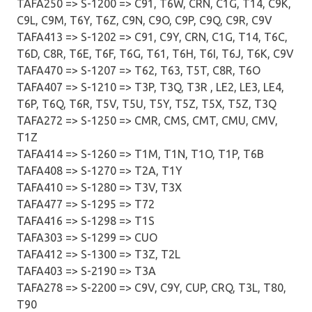
TAFA250 => S-1200 => C91, T6W, CRN, C1G, T14, C9K,
C9L, C9M, T6Y, T6Z, C9N, C9O, C9P, C9Q, C9R, C9V
TAFA413 => S-1202 => C91, C9Y, CRN, C1G, T14, T6C,
T6D, C8R, T6E, T6F, T6G, T61, T6H, T6I, T6J, T6K, C9V
TAFA470 => S-1207 => T62, T63, T5T, C8R, T6O
TAFA407 => S-1210 => T3P, T3Q, T3R , LE2, LE3, LE4,
T6P, T6Q, T6R, T5V, T5U, T5Y, T5Z, T5X, T5Z, T3Q
TAFA272 => S-1250 => CMR, CMS, CMT, CMU, CMV,
T1Z
TAFA414 => S-1260 => T1M, T1N, T1O, T1P, T6B
TAFA408 => S-1270 => T2A, T1Y
TAFA410 => S-1280 => T3V, T3X
TAFA477 => S-1295 => T72
TAFA416 => S-1298 => T1S
TAFA303 => S-1299 => CUO
TAFA412 => S-1300 => T3Z, T2L
TAFA403 => S-2190 => T3A
TAFA278 => S-2200 => C9V, C9Y, CUP, CRQ, T3L, T80,
T90