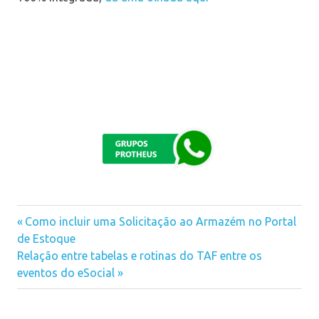
Previous
Como incluir uma Solicitação ao Armazém no Portal
Navegação
de Estoque
Post:
Next
Relação entre tabelas e rotinas do TAF entre os
de
Post:
eventos do eSocial
Post