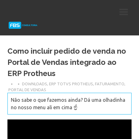
Skip
Consultoria
FBS
to
e
content
Suporte
Consultoria
Protheus
TOTVS
Como incluir pedido de venda no
Portal de Vendas integrado ao
ERP Protheus
DOWNLOADS
,
ERP TOTVS PROTHEUS
,
FATURAMENTO
,
PORTAL DE VENDAS
Não sabe o que fazemos ainda? Dá uma olhadinha
no nosso menu ali em cima ☝️