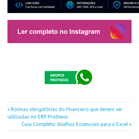
estoque
Previous
Rotinas obrigatórias do financeiro que devem ser
Navegação
financeiro
utilizadas no ERP Protheus
Post:
Next
Guia Completo: Atalhos Essenciais para o Excel
instagram
de
Post: