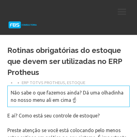
Skip
Consultoria
FBS
to
e
content
Suporte
Consultoria
Protheus
TOTVS
Rotinas obrigatórias do estoque
que devem ser utilizadas no ERP
Protheus
ERP TOTVS PROTHEUS
,
ESTOQUE
Não sabe o que fazemos ainda? Dá uma olhadinha
no nosso menu ali em cima ☝️
E aí? Como está seu controle de estoque?
Preste atenção se você está colocando pelo menos