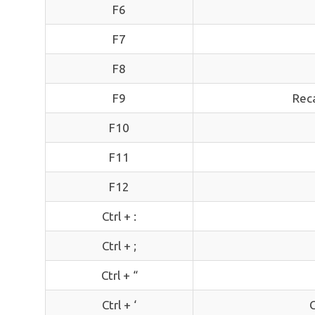
F6
F7
F8
F9
Reca
F10
F11
F12
Ctrl + :
Ctrl + ;
Ctrl + “
Ctrl + ‘
C