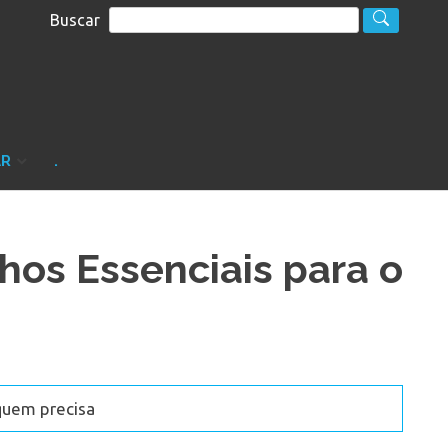
Buscar
S
sultoria
AR
.
hos Essenciais para o
quem precisa