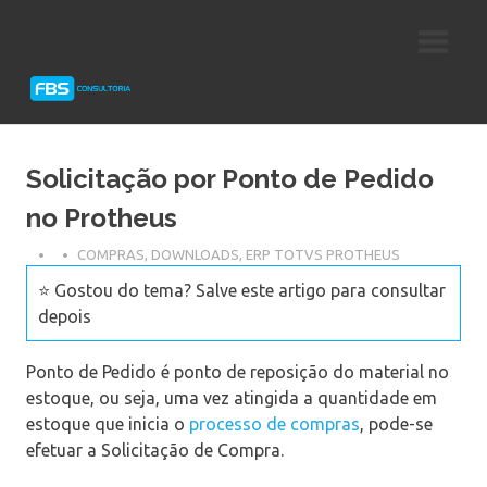
Skip
Consultoria
FBS
to
e
content
Suporte
Consultoria
Protheus
TOTVS
Solicitação por Ponto de Pedido
no Protheus
COMPRAS
,
DOWNLOADS
,
ERP TOTVS PROTHEUS
⭐ Gostou do tema? Salve este artigo para consultar
depois
Ponto de Pedido é ponto de reposição do material no
estoque, ou seja, uma vez atingida a quantidade em
estoque que inicia o
processo de compras
, pode-se
efetuar a Solicitação de Compra.