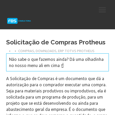
Skip
Consultoria
FBS
to
e
content
Suporte
Consultoria
Protheus
TOTVS
Solicitação de Compras Protheus
COMPRAS
,
DOWNLOADS
,
ERP TOTVS PROTHEUS
Não sabe o que fazemos ainda? Dá uma olhadinha
no nosso menu ali em cima ☝️
A Solicitação de Compras é um documento que dá a
autorização para o comprador executar uma compra.
Seja para materiais produtivos ou improdutivos, ela é
solicitada para um programa de produção, para um
projeto que se está desenvolvendo ou ainda para
abastecimento geral da empresa. É o documento que