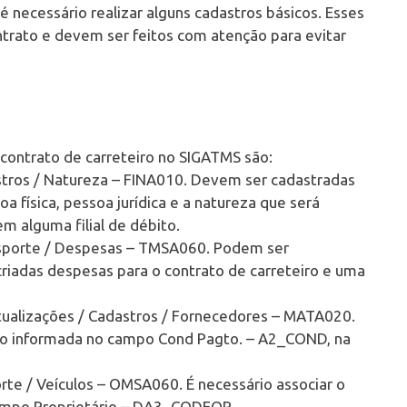
é necessário realizar alguns cadastros básicos. Esses
trato e devem ser feitos com atenção para evitar
 contrato de carreteiro no SIGATMS são:
stros / Natureza – FINA010. Devem ser cadastradas
a física, pessoa jurídica e a natureza que será
em alguma filial de débito.
nsporte / Despesas – TMSA060. Podem ser
riadas despesas para o contrato de carreteiro e uma
ualizações / Cadastros / Fornecedores – MATA020.
to informada no campo Cond Pagto. – A2_COND, na
rte / Veículos – OMSA060. É necessário associar o
campo Proprietário – DA3_CODFOR.