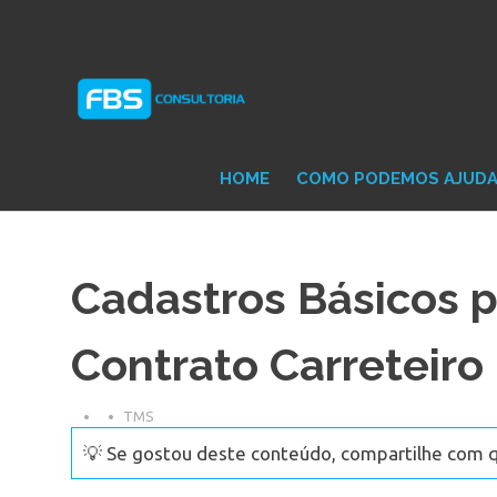
Skip
Consultoria
FB
to
e
content
Suporte
Protheus
Con
TOTVS
HOME
COMO PODEMOS AJUD
Cadastros Básicos 
Contrato Carreteiro
TMS
💡 Se gostou deste conteúdo, compartilhe com 