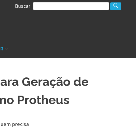
Buscar
S
sultoria
AR
.
para Geração de
 no Protheus
quem precisa