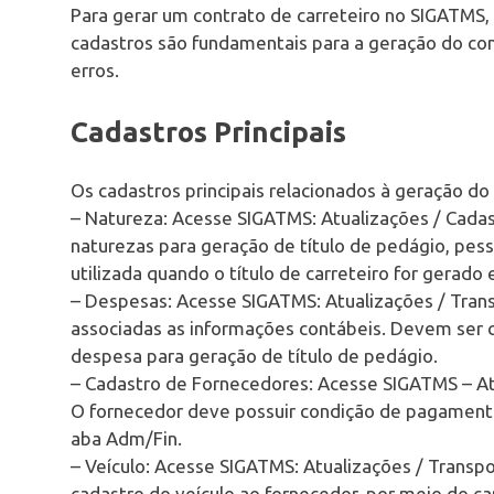
Para gerar um contrato de carreteiro no SIGATMS, 
cadastros são fundamentais para a geração do con
erros.
Cadastros Principais
Os cadastros principais relacionados à geração do
– Natureza: Acesse SIGATMS: Atualizações / Cada
naturezas para geração de título de pedágio, pesso
utilizada quando o título de carreteiro for gerado 
– Despesas: Acesse SIGATMS: Atualizações / Tra
associadas as informações contábeis. Devem ser c
despesa para geração de título de pedágio.
– Cadastro de Fornecedores: Acesse SIGATMS – At
O fornecedor deve possuir condição de pagamen
aba Adm/Fin.
– Veículo: Acesse SIGATMS: Atualizações / Transpo
cadastro do veículo ao fornecedor, por meio do 