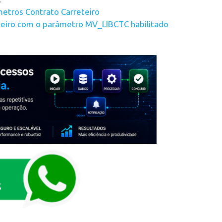
âmetros Contrato Carreteiro
eteiro com o parâmetro MV_LIBCTC habilitado