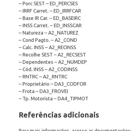
– Porc SEST – ED_PERCSES
– IRRF Carret. – ED_IRRFCAR
– Base IR Car. – ED_BASEIRC
– INSS Carret. – ED_INSSCAR
– Natureza – A2_NATUREZ
– Cond Pagto. – A2_COND
– Calc. INSS – A2_RECINSS
– Recolhe SEST – A2_RECSEST
– Dependentes – A2_NUMDEP
– Cód. INSS – A2_CODINSS
– RNTRC – A2_RNTRC
– Proprietário – DA3_CODFOR
– Frota – DA3_FROVEI
– Tp. Motorista – DA4_TIPMOT
Referências adicionais
Para mais informações, acesse as documentações