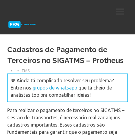
Skip
Consultoria
FBS
to
e
content
Suporte
Consultoria
Protheus
TOTVS
Cadastros de Pagamento de
Terceiros no SIGATMS – Protheus
TMS
💬 Ainda tá complicado resolver seu problema?
Entre nos
grupos de whatsapp
que tá cheio de
analistas top pra compatilhar ideias!
Para realizar o pagamento de terceiros no SIGATMS –
Gestão de Transportes, é necessário realizar alguns
cadastros importantes. Esses cadastros são
fundamentais para garantir que o pagamento seja