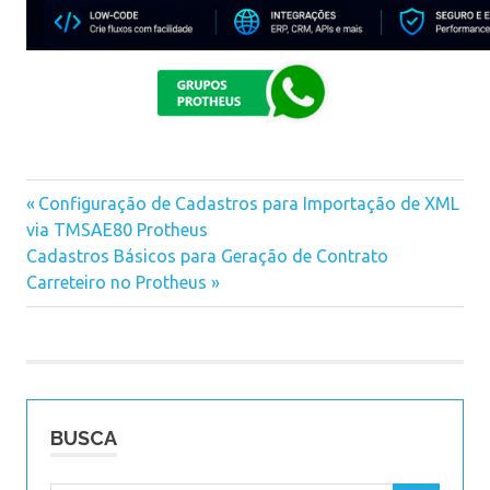
Previous
Configuração de Cadastros para Importação de XML
Navegação
via TMSAE80 Protheus
Post:
Next
Cadastros Básicos para Geração de Contrato
de
Post:
Carreteiro no Protheus
Post
BUSCA