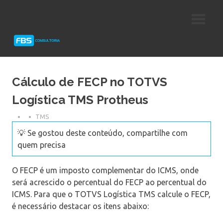
Skip
Consultoria
FBS
to
e
content
Suporte
Consultoria
Protheus
TOTVS
Cálculo de FECP no TOTVS
Logística TMS Protheus
TMS
💡 Se gostou deste conteúdo, compartilhe com
quem precisa
O FECP é um imposto complementar do ICMS, onde
será acrescido o percentual do FECP ao percentual do
ICMS. Para que o TOTVS Logística TMS calcule o FECP,
é necessário destacar os itens abaixo: