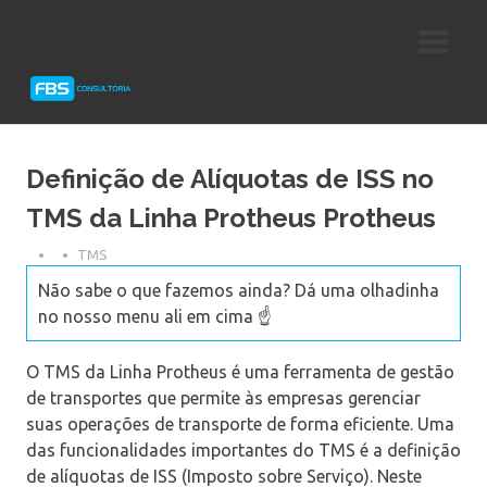
Skip
Consultoria
FBS
to
e
content
Suporte
Consultoria
Protheus
TOTVS
Definição de Alíquotas de ISS no
TMS da Linha Protheus Protheus
TMS
Não sabe o que fazemos ainda? Dá uma olhadinha
no nosso menu ali em cima ☝️
O TMS da Linha Protheus é uma ferramenta de gestão
de transportes que permite às empresas gerenciar
suas operações de transporte de forma eficiente. Uma
das funcionalidades importantes do TMS é a definição
de alíquotas de ISS (Imposto sobre Serviço). Neste