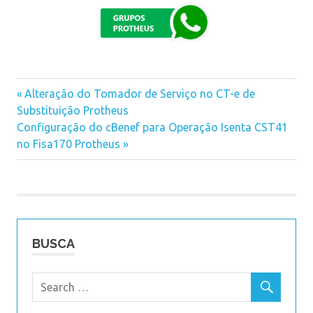
Previous
Alteração do Tomador de Serviço no CT-e de
Navegação
Substituição Protheus
Post:
Next
Configuração do cBenef para Operação Isenta CST41
de
Post:
no Fisa170 Protheus
Post
BUSCA