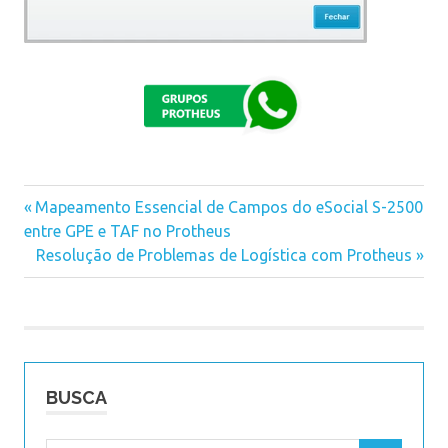
Previous
Mapeamento Essencial de Campos do eSocial S-2500
Navegação
entre GPE e TAF no Protheus
Post:
Next
Resolução de Problemas de Logística com Protheus
de
Post:
Post
BUSCA