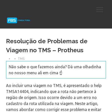
Skip
Consultoria
FBS
to
e
content
Suporte
Consultoria
Protheus
TOTVS
Resolução de Problemas de
Viagem no TMS – Protheus
TMS
Não sabe o que fazemos ainda? Dá uma olhadinha
no nosso menu ali em cima ☝️
Ao incluir uma viagem no TMS, é apresentado o help
TMSA14404, indicando que a rota não pertence à
região de origem. Isso ocorre devido a um erro no
cadastro da rota utilizada na viagem. Neste artigo,
vamos abordar como corrigir esse problema e evitar