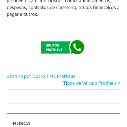
pertinentes aos motoristas, como: adiantamentos,
despesas, contratos de carreteiro, títulos financeiros a
pagar e outros.
Previous
Fatura por Docto TMS Protheus
Navegação
Post:
Next
Tipos de Veículo Protheus
Post:
de
Post
BUSCA