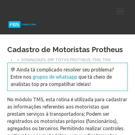
Skip
Consultoria
FBS
to
e
content
Suporte
Consultoria
Protheus
TOTVS
Cadastro de Motoristas Protheus
DOWNLOADS
,
ERP TOTVS PROTHEUS
,
TMS
,
TMS
💬 Ainda tá complicado resolver seu problema?
Entre nos
grupos de whatsapp
que tá cheio de
analistas top pra compatilhar ideias!
No módulo TMS, esta rotina é utilizada para cadastrar
as informações referentes aos motoristas que
prestam serviços à transportadora; Podem ser
registrados os motoristas próprios (funcionários),
agregados ou terceiros. Permitindo realizar controles