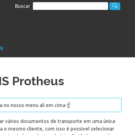
Buscar
S
sultoria
AR
.
MS Protheus
 no nosso menu ali em cima ☝️
nar vários documentos de transporte em uma única
ara o mesmo cliente, com isso é possível selecionar