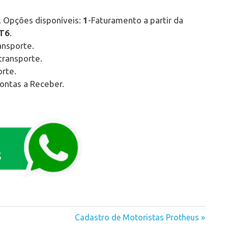
 Opções disponíveis:
1
-Faturamento a partir da
T6
.
ransporte.
transporte.
orte.
Contas a Receber.
Next
Cadastro de Motoristas Protheus