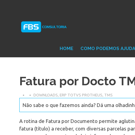
Skip
Consultoria
FB
to
e
content
Suporte
Protheus
Con
TOTVS
HOME
COMO PODEMOS AJUD
Fatura por Docto T
DOWNLOADS
,
ERP TOTVS PROTHEUS
,
TMS
Não sabe o que fazemos ainda? Dá uma olhadinha
A rotina de Fatura por Documento permite agluti
fatura (título) a receber, com diversas parcelas p