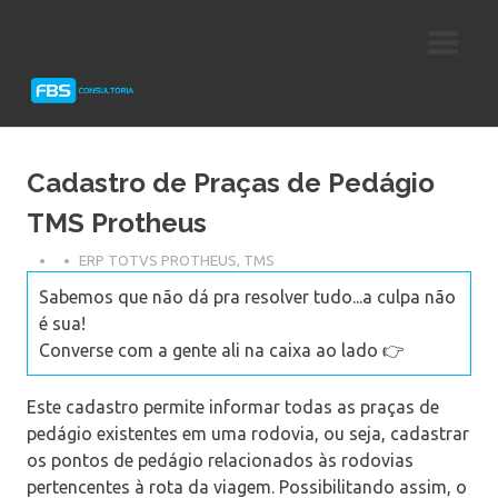
Skip
Consultoria
FBS
to
e
content
Suporte
Consultoria
Protheus
TOTVS
Cadastro de Praças de Pedágio
TMS Protheus
ERP TOTVS PROTHEUS
,
TMS
Sabemos que não dá pra resolver tudo...a culpa não
é sua!
Converse com a gente ali na caixa ao lado 👉
Este cadastro permite informar todas as praças de
pedágio existentes em uma rodovia, ou seja, cadastrar
os pontos de pedágio relacionados às rodovias
pertencentes à rota da viagem. Possibilitando assim, o