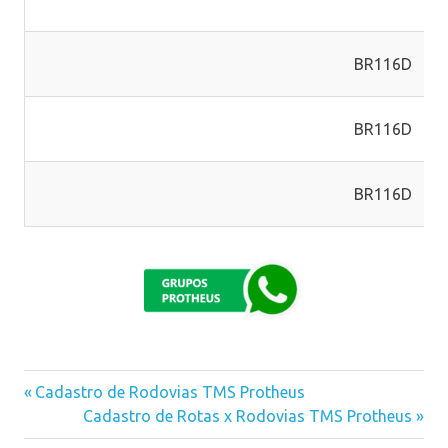
BR116D
BR116D
BR116D
Previous
Cadastro de Rodovias TMS Protheus
Navegação
Post:
Next
Cadastro de Rotas x Rodovias TMS Protheus
Post: