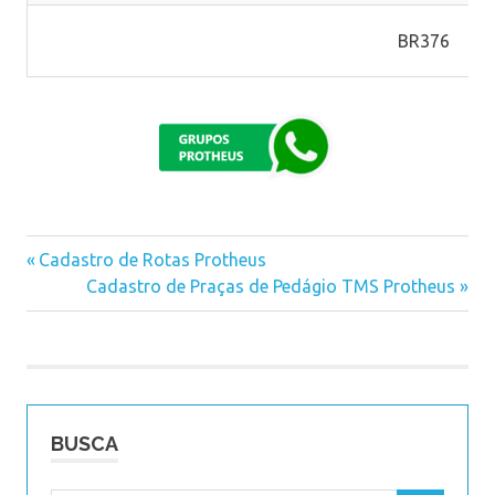
BR376
Previous
Cadastro de Rotas Protheus
Navegação
Post:
Next
Cadastro de Praças de Pedágio TMS Protheus
Post:
de
Post
BUSCA