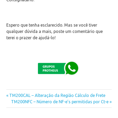
Espero que tenha esclarecido. Mas se você tiver
qualquer dúvida a mais, poste um comentário que
terei o prazer de ajudá-lo!
Previous
TM200CAL – Alteração da Região Cálculo de Frete
Navegação
Post:
Next
TM200NFC – Número de NF-e’s permitidas por Ct-e
Post:
de