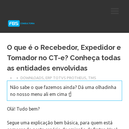
Skip
Consultoria
FBS
to
e
content
Suporte
Consultoria
Protheus
TOTVS
O que é o Recebedor, Expedidor e
Tomador no CT-e? Conheça todas
as entidades envolvidas
DOWNLOADS
,
ERP TOTVS PROTHEUS
,
TMS
Não sabe o que fazemos ainda? Dá uma olhadinha
no nosso menu ali em cima ☝️
Olá! Tudo bem?
Segue uma explicação bem básica, para quem está